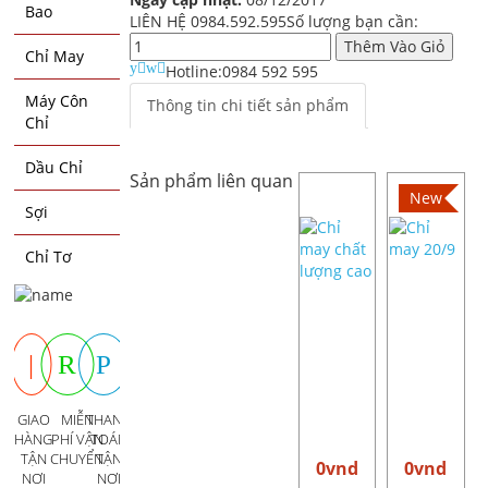
Bao
LIÊN HỆ 0984.592.595
Số lượng bạn cần:
Thêm Vào Giỏ
Chỉ May
Hotline:
0984 592 595
Máy Côn
Thông tin chi tiết sản phẩm
Chỉ
Dầu Chỉ
Sản phẩm liên quan
Hot
New
Sợi
Chỉ Tơ
GIAO
MIỄN
THANH
HÀNG
PHÍ VẬN
TOÁN
TẬN
CHUYỂN
TẬN
0vnd
0vnd
NƠI
NƠI