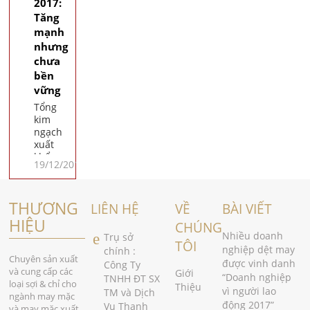
định
2017:
liên
Tăng
quan
mạnh
đến
nhưng
công
chưa
trình
bền
BOT Cai
Lậy.
vững
Tổng
kim
ngạch
xuất
khẩu
19/12/2017
dệt may
6 tháng
đầu
THƯƠNG
năm
LIÊN HỆ
VỀ
BÀI VIẾT
nay đạt
HIỆU
CHÚNG
14,58 tỷ
Nhiều doanh
Trụ sở
USD,
TÔI
nghiệp dệt may
chính :
tăng
Chuyên sản xuất
được vinh danh
Công Ty
11,3%
và cung cấp các
Giới
“Doanh nghiệp
TNHH ĐT SX
so với
loại sợi & chỉ cho
Thiệu
vì người lao
TM và Dịch
cùng kỳ
ngành may mặc
động 2017”
năm
Vụ Thanh
và may mặc xuất