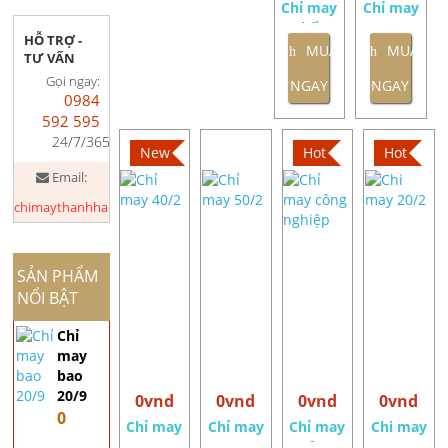
Chỉ may
Chỉ may
chất
20/9
HỖ TRỢ -
lượng
MUA
MUA
TƯ VẤN
cao
Gọi ngay:
NGAY
NGAY
0984
592 595
24/7/365
New
Hot
Hot
Email:
chimaythanhhang.com@gmail.com
SẢN PHẨM
NỔI BẬT
Chỉ
may
bao
20/9
0vnd
0vnd
0vnd
0vnd
0
Chỉ may
Chỉ may
Chỉ may
Chi may
40/2
50/2
công
20/2