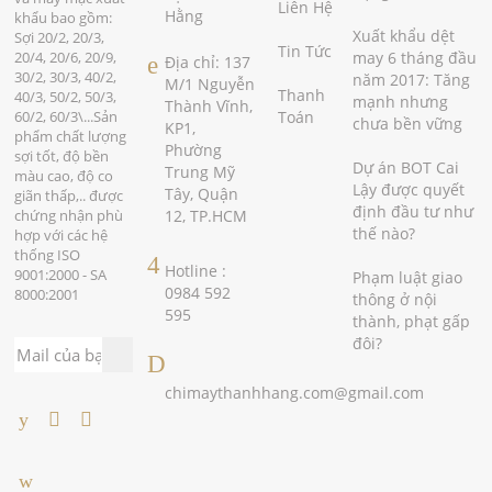
Liên Hệ
2016,
Hằng
khẩu bao gồm:
cao hơn
Xuất khẩu dệt
Sợi 20/2, 20/3,
Tin Tức
nhiều
20/4, 20/6, 20/9,
may 6 tháng đầu
Địa chỉ: 137
so với
30/2, 30/3, 40/2,
năm 2017: Tăng
M/1 Nguyễn
mức
Thanh
40/3, 50/2, 50/3,
mạnh nhưng
Thành Vĩnh,
tăng
60/2, 60/3\...Sản
Toán
chưa bền vững
KP1,
6,1%
phẩm chất lượng
Phường
của
sợi tốt, độ bền
Dự án BOT Cai
cùng kỳ
Trung Mỹ
màu cao, độ co
Lậy được quyết
năm
Tây, Quận
giãn thấp,.. được
2016.
định đầu tư như
chứng nhận phù
12, TP.HCM
thế nào?
hợp với các hệ
thống ISO
Hotline :
9001:2000 - SA
Phạm luật giao
0984 592
8000:2001
thông ở nội
595
thành, phạt gấp
đôi?
chimaythanhhang.com@gmail.com